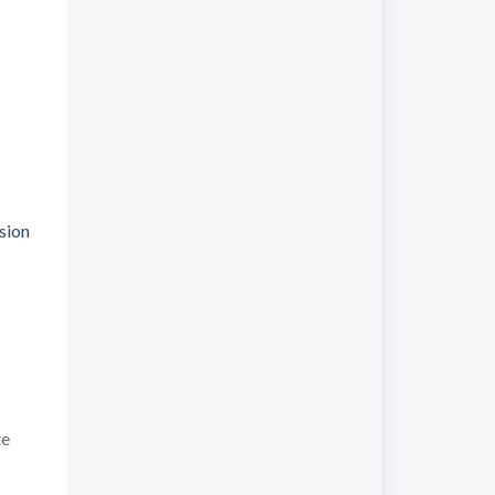
sion
te