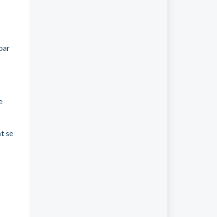
 par
e
nt
se