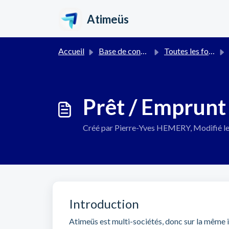
Passer au contenu principal
Atimeüs
Accueil
Base de connaissances
Toutes les fonctionnalités
Prêt / Emprunt
Créé par Pierre-Yves HEMERY, Modifié l
Introduction
Atimeüs est multi-sociétés, donc sur la même in