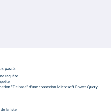
tre passé :
ne requête
equête
ification "De base" d'une connexion Microsoft Power Query
de la liste.