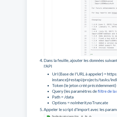
Dans la feuille, ajouter les données suiva
l'API
Url (Base de l'URL à appeler) = http
instance}/restapi/projects/tasks/in
Token (le jeton créé précédemment)
Query (les paramètres de
filtre de l
Path = /data
Options = noInherit,noTruncate
Appeler le script d'import avec les para