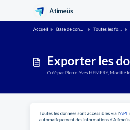
Passer au contenu principal
Atimeüs
Accueil
Base de connaissances
Toutes les fonctionnalités
Exporter les d
Créé par Pierre-Yves HEMERY, Modifié le
Toutes les données sont accessibles via l'
API
,
automatiquement des informations d'Atimeüs