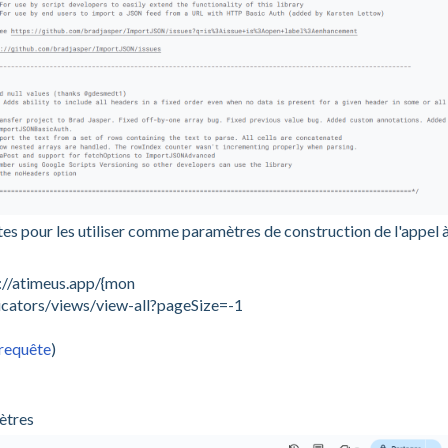
ntes pour les utiliser comme paramètres de construction de l'appel 
s://atimeus.app/{mon
dicators/views/view-all?pageSize=-1
a requête
)
mètres