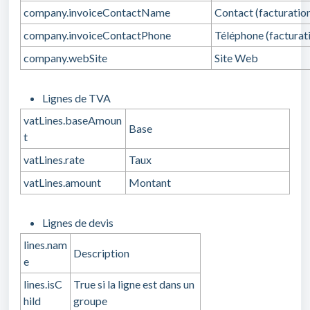
company.invoiceContactName
Contact (facturatio
company.invoiceContactPhone
Téléphone (facturat
company.webSite
Site Web
Lignes de TVA
vatLines.baseAmoun
Base
t
vatLines.rate
Taux
vatLines.amount
Montant
Lignes de devis
lines.nam
Description
e
lines.isC
True si la ligne est dans un
hild
groupe