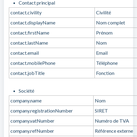
Contact principal
contact.civility
Civilité
contact.displayName
Nom complet
contact.firstName
Prénom
contact.lastName
Nom
contact.email
Email
contact.mobilePhone
Téléphone
contact.jobTitle
Fonction
Société
company.name
Nom
company.registrationNumber
SIRET
company.vatNumber
Numéro de TVA
company.refNumber
Référence externe