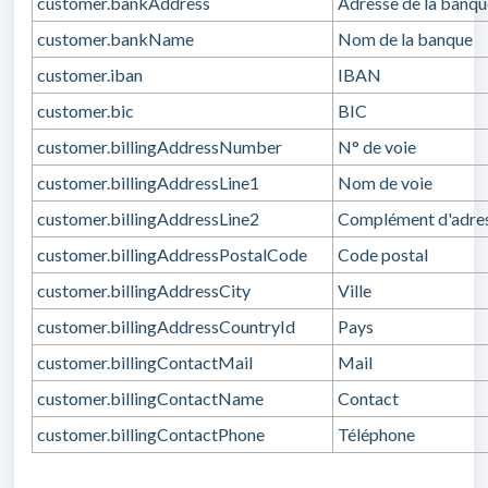
customer.bankAddress
Adresse de la banqu
customer.bankName
Nom de la banque
customer.iban
IBAN
customer.bic
BIC
customer.billingAddressNumber
N° de voie
customer.billingAddressLine1
Nom de voie
customer.billingAddressLine2
Complément d'adre
customer.billingAddressPostalCode
Code postal
customer.billingAddressCity
Ville
customer.billingAddressCountryId
Pays
customer.billingContactMail
Mail
customer.billingContactName
Contact
customer.billingContactPhone
Téléphone