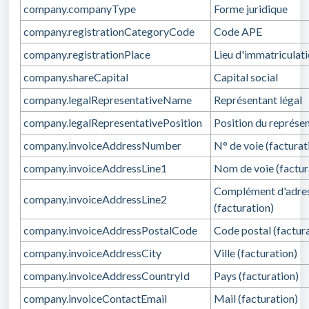
company.companyType
Forme juridique
company.registrationCategoryCode
Code APE
company.registrationPlace
Lieu d'immatriculat
company.shareCapital
Capital social
company.legalRepresentativeName
Représentant légal
company.legalRepresentativePosition
Position du représen
company.invoiceAddressNumber
N° de voie (facturat
company.invoiceAddressLine1
Nom de voie (factur
Complément d'adre
company.invoiceAddressLine2
(facturation)
company.invoiceAddressPostalCode
Code postal (factur
company.invoiceAddressCity
Ville (facturation)
company.invoiceAddressCountryId
Pays (facturation)
company.invoiceContactEmail
Mail (facturation)