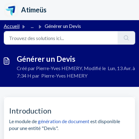
Passer au contenu principal
Atimeüs
Accueil
...
Générer un Devis
Générer un Devis
Créé par Pierre-Yves HEMERY, Modifié le Lun, 13 Avr. à
7:34 H par Pierre-Yves HEMERY
Introduction
Le module de
génération de document
est disponible
pour une entité "Devis".