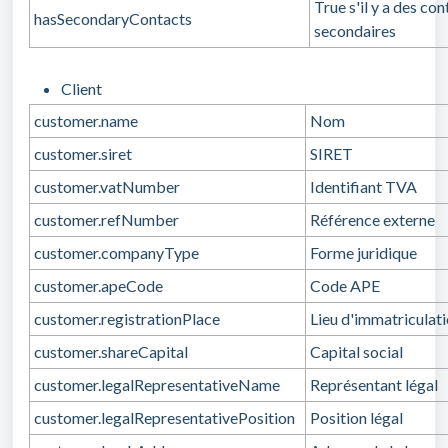
True s'il y a des co
hasSecondaryContacts
secondaires
Client
customer.name
Nom
customer.siret
SIRET
customer.vatNumber
Identifiant TVA
customer.refNumber
Référence externe
customer.companyType
Forme juridique
customer.apeCode
Code APE
customer.registrationPlace
Lieu d'immatriculat
customer.shareCapital
Capital social
customer.legalRepresentativeName
Représentant légal
customer.legalRepresentativePosition
Position légal