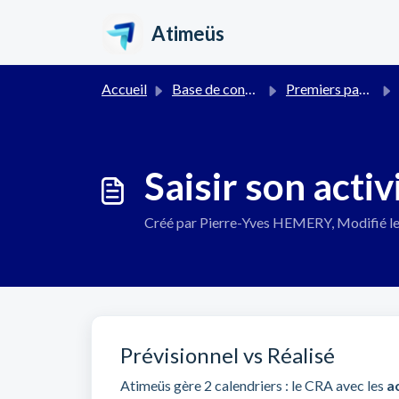
Passer au contenu principal
Atimeüs
Accueil
Base de connaissances
Premiers pas pour les collaborateurs
Saisir son activ
Créé par Pierre-Yves HEMERY, Modifié l
Prévisionnel vs Réalisé
Atimeüs gère 2 calendriers : le CRA avec les
a